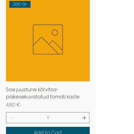
200 Gr
Soe juustune kõrvitsa-
päikesekuvatatud tomati kaste
Price
4,80 €
Add to Cart