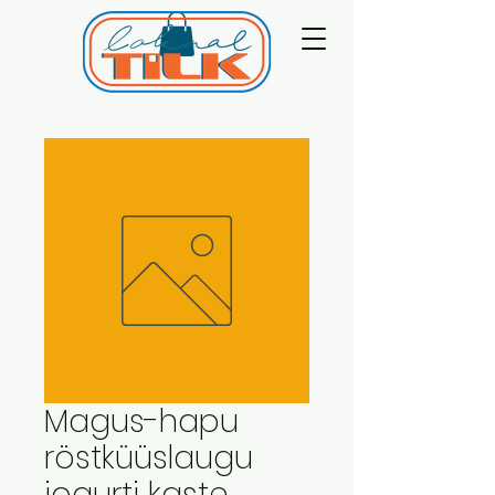
Magus-hapu
röstküüslaugu
jogurti kaste