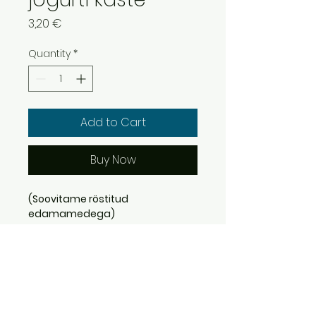
Price
3,20 €
Quantity
*
Add to Cart
Buy Now
(Soovitame röstitud 
edamamedega)
Info
RETURN & REFUND POLICY