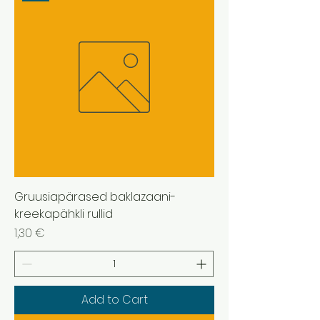
Gruusiapärased baklazaani-
kreekapähkli rullid
Price
1,30 €
Add to Cart