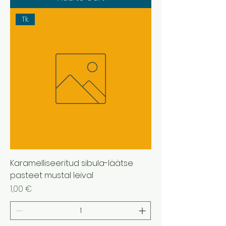
Tk.
Karamelliseeritud sibula-läätse
pasteet mustal leival
Price
1,00 €