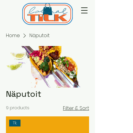
Home
Näputoit
Näputoit
9 products
Filter & Sort
Tk.