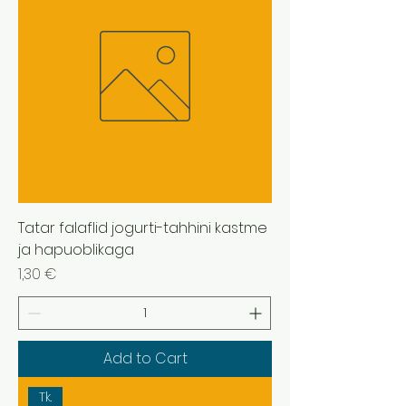
Tatar falaflid jogurti-tahhini kastme
ja hapuoblikaga
Price
1,30 €
Add to Cart
Tk.