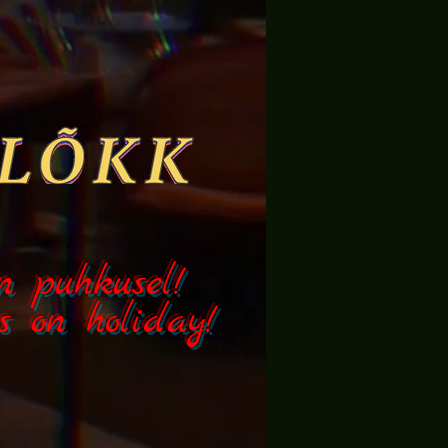
n puhkusel!
s on holiday!