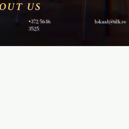
+372 5646
lokaal@tilk.ee
3525